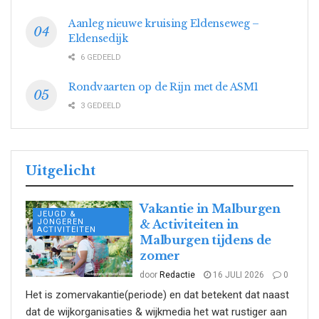
Aanleg nieuwe kruising Eldenseweg –
Eldensedijk
6 GEDEELD
Rondvaarten op de Rijn met de ASM1
3 GEDEELD
Uitgelicht
Vakantie in Malburgen
JEUGD &
JONGEREN
& Activiteiten in
ACTIVITEITEN
Malburgen tijdens de
zomer
door
Redactie
16 JULI 2026
0
Het is zomervakantie(periode) en dat betekent dat naast
dat de wijkorganisaties & wijkmedia het wat rustiger aan