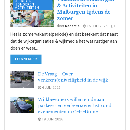
JEUGD &
JONGEREN
& Activiteiten in
ACTIVITEITEN
Malburgen tijdens de
zomer
door
Redactie
16 JULI 2026
0
Het is zomervakantie(periode) en dat betekent dat naast
dat de wijkorganisaties & wijkmedia het wat rustiger aan
doen er weer...
DETAILS
LEES VERDER
De Vraag – Over
verkeers(on)veiligheid in de wijk
4 JULI 2026
Wijkbewoners willen einde aan
parkeer- en verkeersoverlast rond
evenementen in GelreDome
19 JUNI 2026