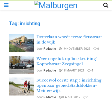
Tag:
inrichting
Dotterlaan wordt eerste fietsstraat
in de wijk
door
Redactie
19 NOVEMBER 2023
6
Weer ongeluk op ‘botskruising’
Koppelstraat Zeegsingel
door
Redactie
18 MAART 2021
4
Succesvol eerste stapje inrichting
openbaar gebied Stadsblokken-
Meinerswijk
door
Redactie
8 APRIL 2017
1