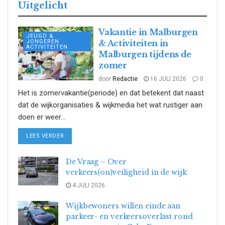
Uitgelicht
Vakantie in Malburgen
JEUGD &
JONGEREN
& Activiteiten in
ACTIVITEITEN
Malburgen tijdens de
zomer
door
Redactie
16 JULI 2026
0
Het is zomervakantie(periode) en dat betekent dat naast
dat de wijkorganisaties & wijkmedia het wat rustiger aan
doen er weer...
DETAILS
LEES VERDER
De Vraag – Over
verkeers(on)veiligheid in de wijk
4 JULI 2026
Wijkbewoners willen einde aan
parkeer- en verkeersoverlast rond