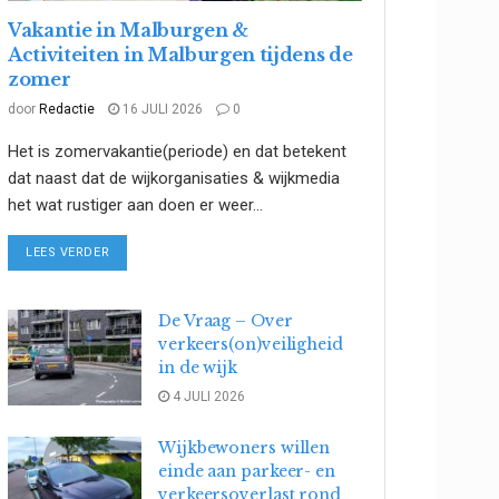
Vakantie in Malburgen &
Activiteiten in Malburgen tijdens de
zomer
door
Redactie
16 JULI 2026
0
Het is zomervakantie(periode) en dat betekent
dat naast dat de wijkorganisaties & wijkmedia
het wat rustiger aan doen er weer...
DETAILS
LEES VERDER
De Vraag – Over
verkeers(on)veiligheid
in de wijk
4 JULI 2026
Wijkbewoners willen
einde aan parkeer- en
verkeersoverlast rond