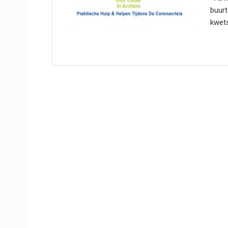
buurt
kwets