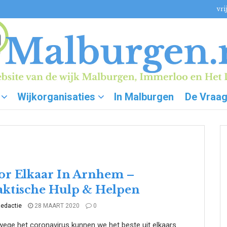
vri
Wijkorganisaties
In Malburgen
De Vraa
or Elkaar In Arnhem –
aktische Hulp & Helpen
edactie
28 MAART 2020
0
ge het coronavirus kunnen we het beste uit elkaars