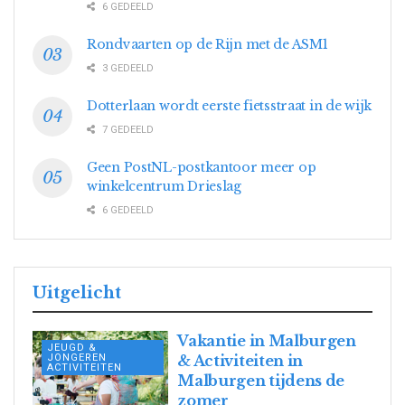
6 GEDEELD
Rondvaarten op de Rijn met de ASM1
3 GEDEELD
Dotterlaan wordt eerste fietsstraat in de wijk
7 GEDEELD
Geen PostNL-postkantoor meer op
winkelcentrum Drieslag
6 GEDEELD
Uitgelicht
Vakantie in Malburgen
JEUGD &
JONGEREN
& Activiteiten in
ACTIVITEITEN
Malburgen tijdens de
zomer