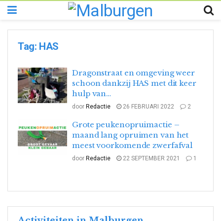
Tag:
HAS
Dragonstraat en omgeving weer
schoon dankzij HAS met dit keer
hulp van…
door
Redactie
26 FEBRUARI 2022
2
Grote peukenopruimactie –
maand lang opruimen van het
meest voorkomende zwerfafval
door
Redactie
22 SEPTEMBER 2021
1
Activiteiten in Malburgen