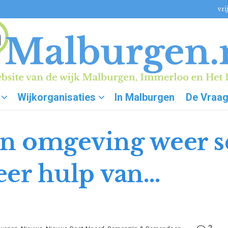
vri
Wijkorganisaties
In Malburgen
De Vraa
en omgeving weer 
eer hulp van…