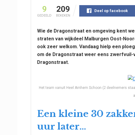
9
209
Deel op facebook
GEDEELD
BEKEKEN
Wie de Dragonstraat en omgeving kent wee
straten van wijkdeel Malburgen Oost-Noor
ook zeer welkom. Vandaag hielp een ploeg
om de Dragonstraat weer eens zwerfvuil-vr
Dragonstraat.
Het team vanuit Heel Arnhem Schoon (2 deelnemers staan
a
Een kleine 30 zakke
uur later…