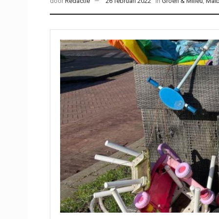
door
Redactie
26 februari 2022
in
Groen & Milieu
,
Mal