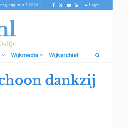
jdag, augustus 7, 2026
Login
g
Wijkmedia
Wijkarchief
schoon dankzij