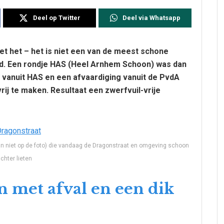
Deel op Twitter
Deel via Whatsapp
t het – het is niet een van de meest schone
d. Een rondje HAS (Heel Arnhem Schoon) was dan
 vanuit HAS en een afvaardiging vanuit de PvdA
ij te maken. Resultaat een zwerfvuil-vrije
 niet op de foto) die vandaag de Dragonstraat en omgeving schoon
chter lieten
n met afval en een dik