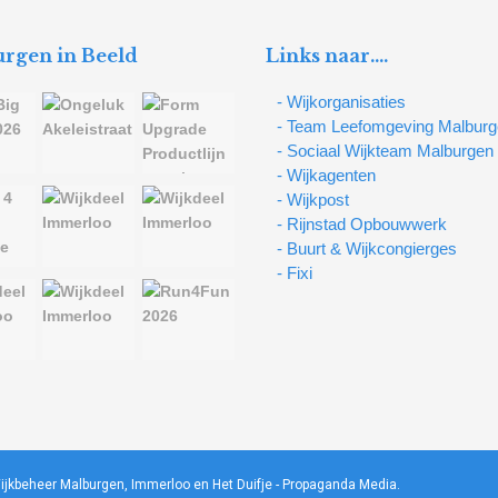
rgen in Beeld
Links naar….
- Wijkorganisaties
- Team Leefomgeving Malbur
- Sociaal Wijkteam Malburgen
- Wijkagenten
- Wijkpost
- Rijnstad Opbouwwerk
- Buurt & Wijkcongierges
- Fixi
ijkbeheer Malburgen, Immerloo en Het Duifje -
Propaganda Media
.