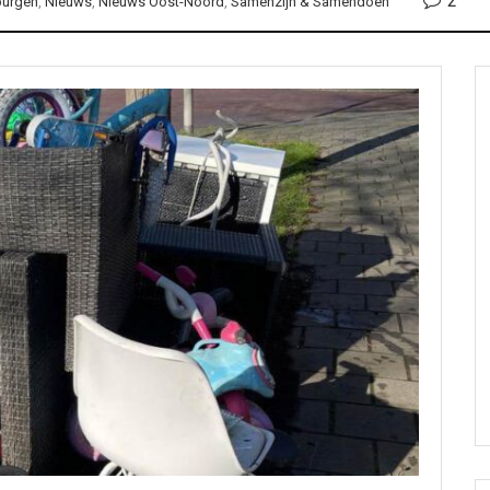
2
burgen
,
Nieuws
,
Nieuws Oost-Noord
,
Samenzijn & Samendoen