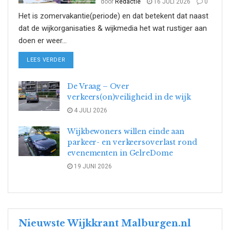
door
Redactie
16 JULI 2026
0
Het is zomervakantie(periode) en dat betekent dat naast
dat de wijkorganisaties & wijkmedia het wat rustiger aan
doen er weer...
DETAILS
LEES VERDER
De Vraag – Over
verkeers(on)veiligheid in de wijk
4 JULI 2026
Wijkbewoners willen einde aan
parkeer- en verkeersoverlast rond
evenementen in GelreDome
19 JUNI 2026
Nieuwste Wijkkrant Malburgen.nl