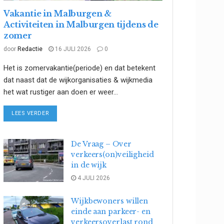
Vakantie in Malburgen &
Activiteiten in Malburgen tijdens de
zomer
door
Redactie
16 JULI 2026
0
Het is zomervakantie(periode) en dat betekent
dat naast dat de wijkorganisaties & wijkmedia
het wat rustiger aan doen er weer...
DETAILS
LEES VERDER
De Vraag – Over
verkeers(on)veiligheid
in de wijk
4 JULI 2026
Wijkbewoners willen
einde aan parkeer- en
verkeersoverlast rond