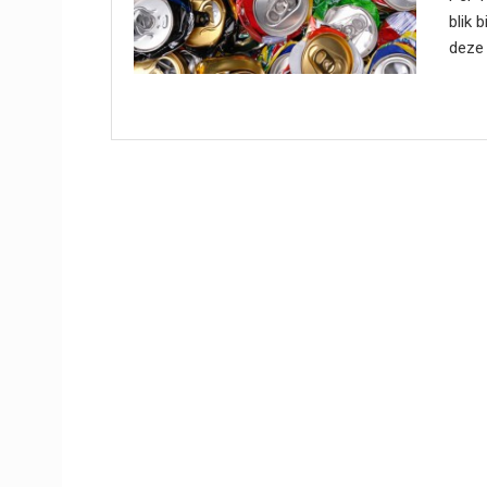
blik 
deze .