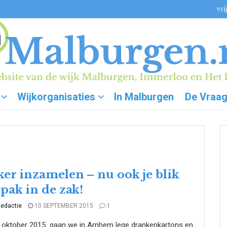
vri
Wijkorganisaties
In Malburgen
De Vraa
ker inzamelen – nu ook je blik
 pak in de zak!
edactie
10 SEPTEMBER 2015
1
1 oktober 2015 gaan we in Arnhem lege drankenkartons en