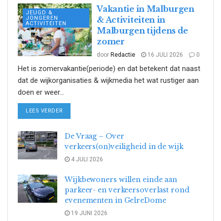
Vakantie in Malburgen
JEUGD &
JONGEREN
& Activiteiten in
ACTIVITEITEN
Malburgen tijdens de
zomer
door
Redactie
16 JULI 2026
0
Het is zomervakantie(periode) en dat betekent dat naast
dat de wijkorganisaties & wijkmedia het wat rustiger aan
doen er weer...
DETAILS
LEES VERDER
De Vraag – Over
verkeers(on)veiligheid in de wijk
4 JULI 2026
Wijkbewoners willen einde aan
parkeer- en verkeersoverlast rond
evenementen in GelreDome
19 JUNI 2026