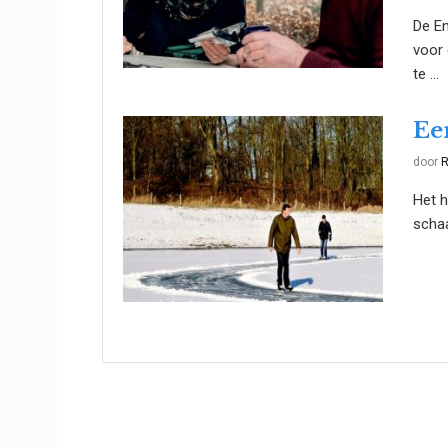
De E
voor 
te ...
Ee
door
R
Het h
schaa