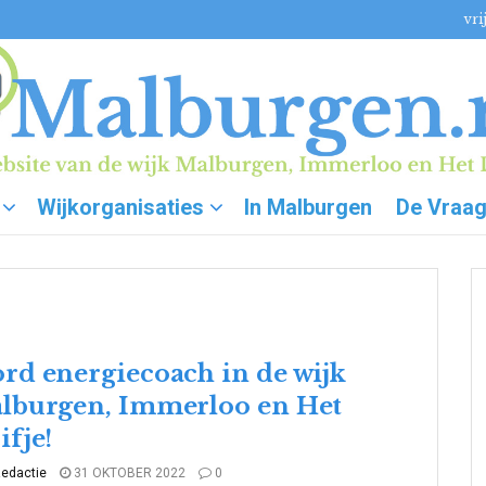
vri
Wijkorganisaties
In Malburgen
De Vraa
rd energiecoach in de wijk
lburgen, Immerloo en Het
ifje!
edactie
31 OKTOBER 2022
0