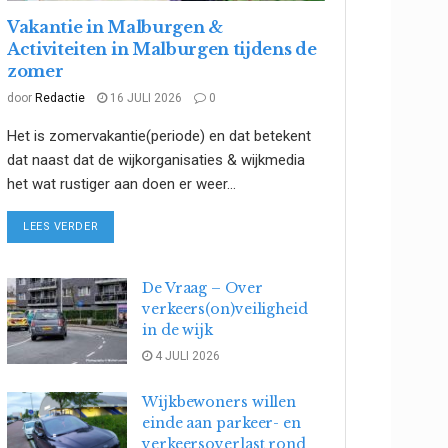
Vakantie in Malburgen &
Activiteiten in Malburgen tijdens de
zomer
door
Redactie
16 JULI 2026
0
Het is zomervakantie(periode) en dat betekent
dat naast dat de wijkorganisaties & wijkmedia
het wat rustiger aan doen er weer...
DETAILS
LEES VERDER
De Vraag – Over
verkeers(on)veiligheid
in de wijk
4 JULI 2026
Wijkbewoners willen
einde aan parkeer- en
verkeersoverlast rond