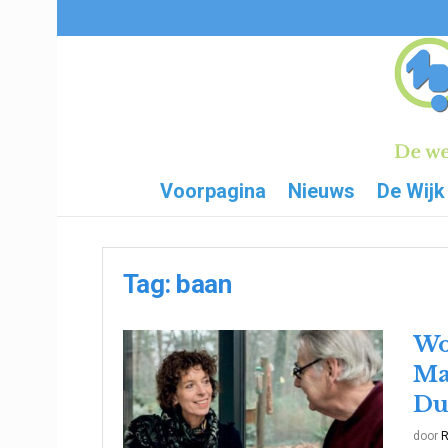
Voorpagina
Nieuws
De Wijk
Tag:
baan
Wo
Ma
Du
door
R