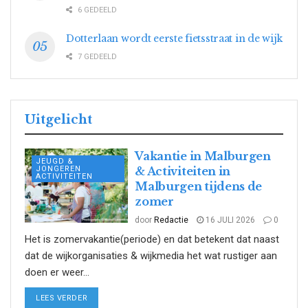
6 GEDEELD
Dotterlaan wordt eerste fietsstraat in de wijk
7 GEDEELD
Uitgelicht
Vakantie in Malburgen
JEUGD &
JONGEREN
& Activiteiten in
ACTIVITEITEN
Malburgen tijdens de
zomer
door
Redactie
16 JULI 2026
0
Het is zomervakantie(periode) en dat betekent dat naast
dat de wijkorganisaties & wijkmedia het wat rustiger aan
doen er weer...
DETAILS
LEES VERDER