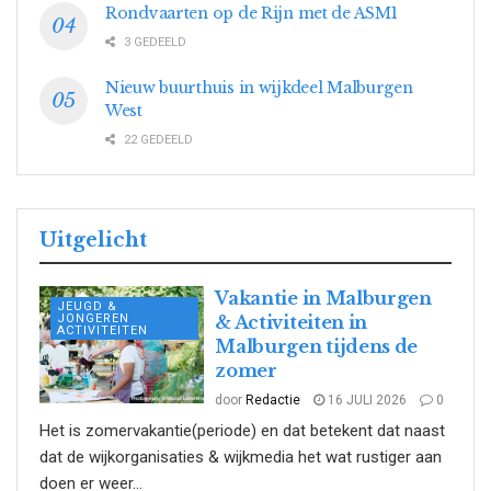
Rondvaarten op de Rijn met de ASM1
3 GEDEELD
Nieuw buurthuis in wijkdeel Malburgen
West
22 GEDEELD
Uitgelicht
Vakantie in Malburgen
JEUGD &
JONGEREN
& Activiteiten in
ACTIVITEITEN
Malburgen tijdens de
zomer
door
Redactie
16 JULI 2026
0
Het is zomervakantie(periode) en dat betekent dat naast
dat de wijkorganisaties & wijkmedia het wat rustiger aan
doen er weer...