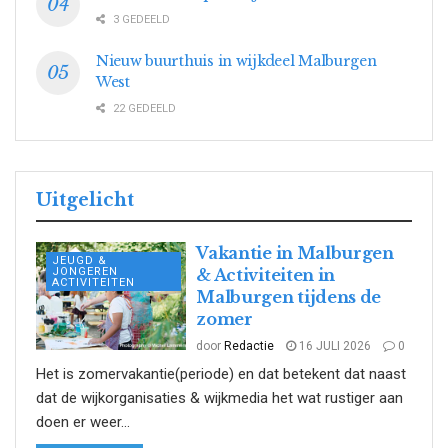
3 GEDEELD
Nieuw buurthuis in wijkdeel Malburgen
West
22 GEDEELD
Uitgelicht
Vakantie in Malburgen
JEUGD &
JONGEREN
& Activiteiten in
ACTIVITEITEN
Malburgen tijdens de
zomer
door
Redactie
16 JULI 2026
0
Het is zomervakantie(periode) en dat betekent dat naast
dat de wijkorganisaties & wijkmedia het wat rustiger aan
doen er weer...