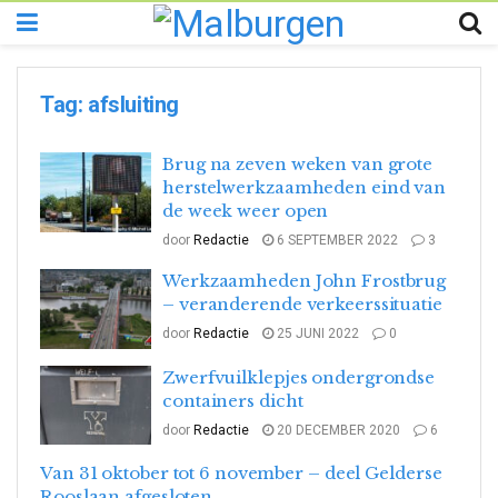
Tag:
afsluiting
Brug na zeven weken van grote
herstelwerkzaamheden eind van
de week weer open
door
Redactie
6 SEPTEMBER 2022
3
Werkzaamheden John Frostbrug
– veranderende verkeerssituatie
door
Redactie
25 JUNI 2022
0
Zwerfvuilklepjes ondergrondse
containers dicht
door
Redactie
20 DECEMBER 2020
6
Van 31 oktober tot 6 november – deel Gelderse
Rooslaan afgesloten