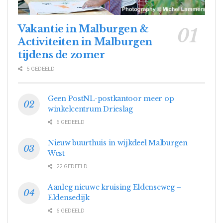
Vakantie in Malburgen &
Activiteiten in Malburgen
tijdens de zomer
5 GEDEELD
Geen PostNL-postkantoor meer op
winkelcentrum Drieslag
6 GEDEELD
Nieuw buurthuis in wijkdeel Malburgen
West
22 GEDEELD
Aanleg nieuwe kruising Eldenseweg –
Eldensedijk
6 GEDEELD