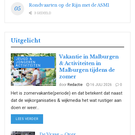
Rondvaarten op de Rijn met de ASM1
3 GEDEELD
Uitgelicht
Vakantie in Malburgen
JEUGD &
JONGEREN
& Activiteiten in
ACTIVITEITEN
Malburgen tijdens de
zomer
door
Redactie
16 JULI 2026
0
Het is zomervakantie(periode) en dat betekent dat naast
dat de wijkorganisaties & wijkmedia het wat rustiger aan
doen er weer...
DETAILS
LEES VERDER
De Vraag – Over