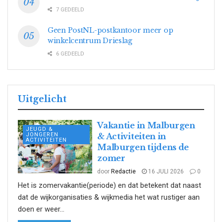
7 GEDEELD
Geen PostNL-postkantoor meer op
winkelcentrum Drieslag
6 GEDEELD
Uitgelicht
Vakantie in Malburgen
JEUGD &
JONGEREN
& Activiteiten in
ACTIVITEITEN
Malburgen tijdens de
zomer
door
Redactie
16 JULI 2026
0
Het is zomervakantie(periode) en dat betekent dat naast
dat de wijkorganisaties & wijkmedia het wat rustiger aan
doen er weer...