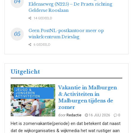
Eldenseweg (N225) – De Praets richting
Gelderse Rooslaan
14 GEDEELD
Geen PostNL-postkantoor meer op
winkelcentrum Drieslag
6 GEDEELD
Uitgelicht
Vakantie in Malburgen
JEUGD &
JONGEREN
& Activiteiten in
ACTIVITEITEN
Malburgen tijdens de
zomer
door
Redactie
16 JULI 2026
0
Het is zomervakantie(periode) en dat betekent dat naast
dat de wijkorganisaties & wijkmedia het wat rustiger aan