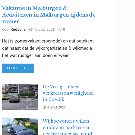
Vakantie in Malburgen &
Activiteiten in Malburgen tijdens de
zomer
door
Redactie
16 JULI 2026
0
Het is zomervakantie(periode) en dat betekent
dat naast dat de wijkorganisaties & wijkmedia
het wat rustiger aan doen er weer...
DETAILS
LEES VERDER
De Vraag – Over
verkeers(on)veiligheid
in de wijk
4 JULI 2026
Wijkbewoners willen
einde aan parkeer- en
verkeersoverlast rond