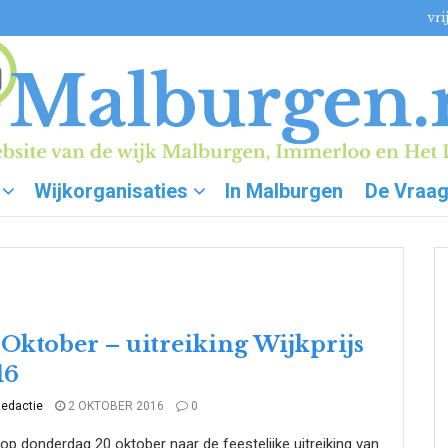
vri
Wijkorganisaties
In Malburgen
De Vraa
 Oktober – uitreiking Wijkprijs
16
edactie
2 OKTOBER 2016
0
p donderdag 20 oktober naar de feestelijke uitreiking van