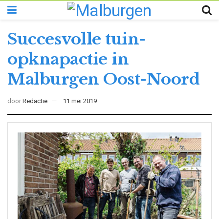
Succesvolle tuin-
opknapactie in
Malburgen Oost-Noord
door
Redactie
11 mei 2019