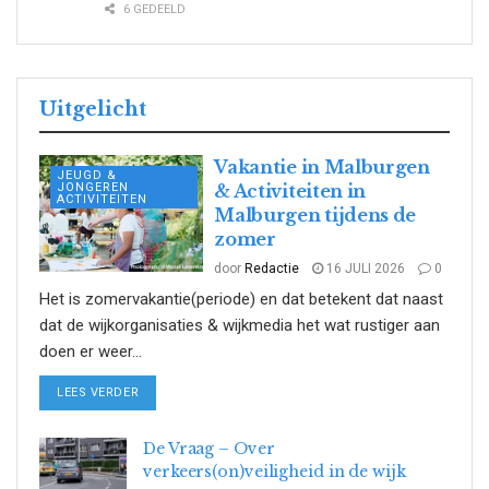
6 GEDEELD
Uitgelicht
Vakantie in Malburgen
JEUGD &
JONGEREN
& Activiteiten in
ACTIVITEITEN
Malburgen tijdens de
zomer
door
Redactie
16 JULI 2026
0
Het is zomervakantie(periode) en dat betekent dat naast
dat de wijkorganisaties & wijkmedia het wat rustiger aan
doen er weer...
DETAILS
LEES VERDER
De Vraag – Over
verkeers(on)veiligheid in de wijk