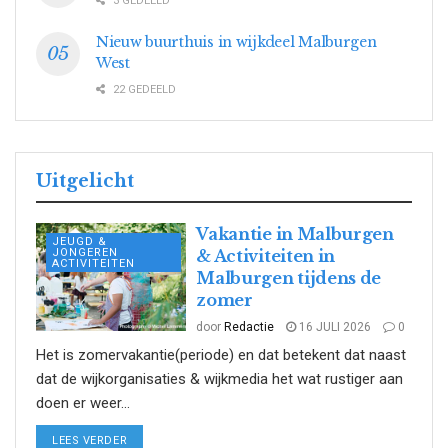
3 GEDEELD
Nieuw buurthuis in wijkdeel Malburgen
West
22 GEDEELD
Uitgelicht
Vakantie in Malburgen
JEUGD &
JONGEREN
& Activiteiten in
ACTIVITEITEN
Malburgen tijdens de
zomer
door
Redactie
16 JULI 2026
0
Het is zomervakantie(periode) en dat betekent dat naast
dat de wijkorganisaties & wijkmedia het wat rustiger aan
doen er weer...
DETAILS
LEES VERDER