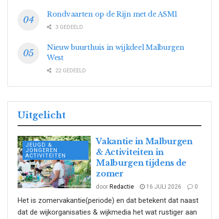
Rondvaarten op de Rijn met de ASM1
3 GEDEELD
Nieuw buurthuis in wijkdeel Malburgen
West
22 GEDEELD
Uitgelicht
Vakantie in Malburgen
JEUGD &
JONGEREN
& Activiteiten in
ACTIVITEITEN
Malburgen tijdens de
zomer
door
Redactie
16 JULI 2026
0
Het is zomervakantie(periode) en dat betekent dat naast
dat de wijkorganisaties & wijkmedia het wat rustiger aan