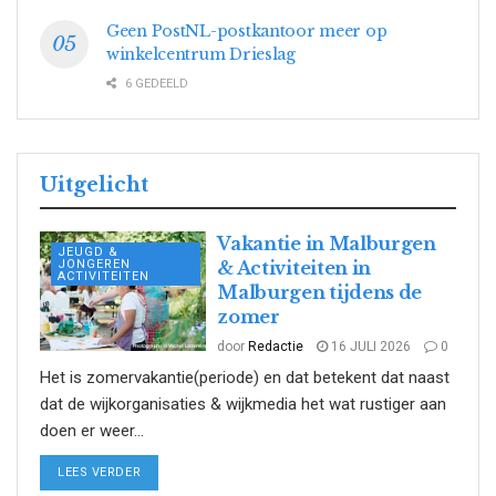
Geen PostNL-postkantoor meer op
winkelcentrum Drieslag
6 GEDEELD
Uitgelicht
Vakantie in Malburgen
JEUGD &
JONGEREN
& Activiteiten in
ACTIVITEITEN
Malburgen tijdens de
zomer
door
Redactie
16 JULI 2026
0
Het is zomervakantie(periode) en dat betekent dat naast
dat de wijkorganisaties & wijkmedia het wat rustiger aan
doen er weer...
DETAILS
LEES VERDER