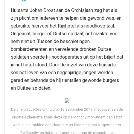
Huisarts Johan Drost aan de Orchislaan zag het als
zijn plicht om iedereen te helpen die gewond was, en
gebruikte hiervoor het Rijnhotel als noodhospitaal.
Ongeacht, burger of Duitse soldaat, het maakte voor
hem niet uit. Tussen de beschietingen,
bombardementen en vervelende dronken Duitse
soldaten voerde hij noodoperaties uit op het biljart dat
in het hotel stond. Door de inzet van deze huisarts
kon het leven van een negenjarige jongen worden
gered en behandelde hij tientallen gewonde burgers
en Duitse soldaten.
De drie plaquettes onthuld op 18 september 2019, met bovenaan de
originele plaquette zoals deze op De Monchy monument geplaatst
was, in het midden een plaquette ter hinnering aan burgemeester
De Monchy en het monument, onderaan de plaquette ter