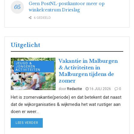
Geen PostNL-postkantoor meer op
winkelcentrum Drieslag
6 GEDEELD
Uitgelicht
Vakantie in Malburgen
JEUGD &
JONGEREN
& Activiteiten in
ACTIVITEITEN
Malburgen tijdens de
zomer
door
Redactie
16 JULI 2026
0
Het is zomervakantie(periode) en dat betekent dat naast
dat de wijkorganisaties & wijkmedia het wat rustiger aan
doen er weer...
DETAILS
LEES VERDER