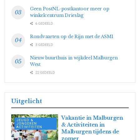
Geen PostNL-postkantoor meer op
winkelcentrum Drieslag
6 GEDEELD
Rondvaarten op de Rijn met de ASM1
3 GEDEELD
Nieuw buurthuis in wijkdeel Malburgen
West
22 GEDEELD
Uitgelicht
Vakantie in Malburgen
JEUGD &
JONGEREN
& Activiteiten in
ACTIVITEITEN
Malburgen tijdens de
zomer