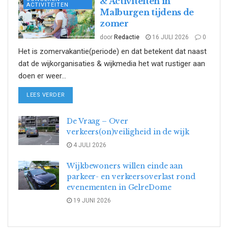
& Activiteiten in
ACTIVITEITEN
Malburgen tijdens de
zomer
door
Redactie
16 JULI 2026
0
Het is zomervakantie(periode) en dat betekent dat naast
dat de wijkorganisaties & wijkmedia het wat rustiger aan
doen er weer...
DETAILS
LEES VERDER
De Vraag – Over
verkeers(on)veiligheid in de wijk
4 JULI 2026
Wijkbewoners willen einde aan
parkeer- en verkeersoverlast rond
evenementen in GelreDome
19 JUNI 2026