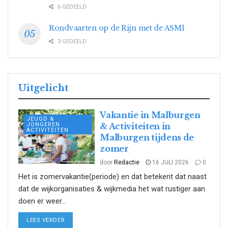
6 GEDEELD
Rondvaarten op de Rijn met de ASM1
3 GEDEELD
Uitgelicht
Vakantie in Malburgen
JEUGD &
JONGEREN
& Activiteiten in
ACTIVITEITEN
Malburgen tijdens de
zomer
door
Redactie
16 JULI 2026
0
Het is zomervakantie(periode) en dat betekent dat naast
dat de wijkorganisaties & wijkmedia het wat rustiger aan
doen er weer...
DETAILS
LEES VERDER