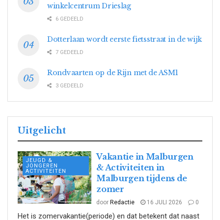
winkelcentrum Drieslag
6 GEDEELD
Dotterlaan wordt eerste fietsstraat in de wijk
7 GEDEELD
Rondvaarten op de Rijn met de ASM1
3 GEDEELD
Uitgelicht
Vakantie in Malburgen
JEUGD &
JONGEREN
& Activiteiten in
ACTIVITEITEN
Malburgen tijdens de
zomer
door
Redactie
16 JULI 2026
0
Het is zomervakantie(periode) en dat betekent dat naast