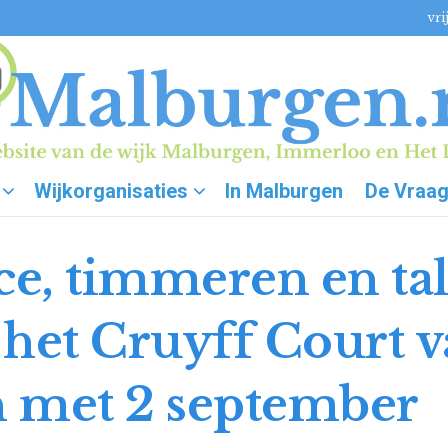
vri
Wijkorganisaties
In Malburgen
De Vraa
ce, timmeren en ta
p het Cruyff Court v
n met 2 september