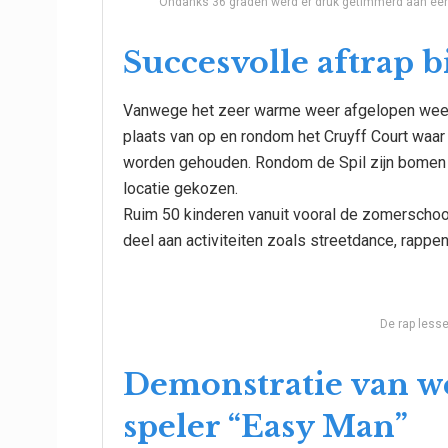
Ondanks 36 graden werd er druk getimmerd aan een to
Succesvolle aftrap b
Vanwege het zeer warme weer afgelopen week vo
plaats van op en rondom het Cruyff Court waar
worden gehouden. Rondom de Spil zijn bomen 
locatie gekozen.
Ruim 50 kinderen vanuit vooral de zomersch
deel aan activiteiten zoals streetdance, rappe
De rap lesse
Demonstratie van 
speler “Easy Man”