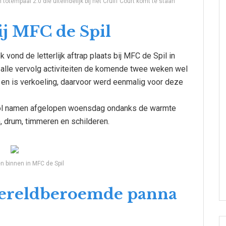
tempaal 2.0 die uiteindelijk bij het Cruiff Court komt te staan
ij MFC de Spil
nd de letterlijk aftrap plaats bij MFC de Spil in
 alle vervolg activiteiten de komende twee weken wel
en is verkoeling, daarvoor werd eenmalig voor deze
ool namen afgelopen woensdag ondanks de warmte
n, drum, timmeren en schilderen.
n binnen in MFC de Spil
wereldberoemde panna