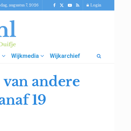
jdag, augustus 7, 2026
Login
g
Wijkmedia
Wijkarchief
l van andere
anaf 19