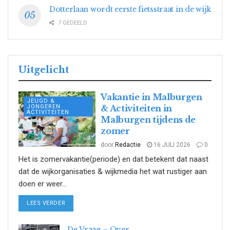
Dotterlaan wordt eerste fietsstraat in de wijk
7 GEDEELD
Uitgelicht
Vakantie in Malburgen
JEUGD &
JONGEREN
& Activiteiten in
ACTIVITEITEN
Malburgen tijdens de
zomer
door
Redactie
16 JULI 2026
0
Het is zomervakantie(periode) en dat betekent dat naast
dat de wijkorganisaties & wijkmedia het wat rustiger aan
doen er weer...
DETAILS
LEES VERDER
De Vraag – Over