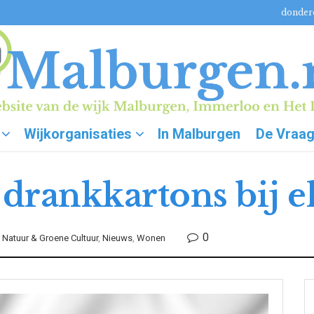
donderd
Wijkorganisaties
In Malburgen
De Vraa
n drankkartons bij e
0
,
Natuur & Groene Cultuur
,
Nieuws
,
Wonen