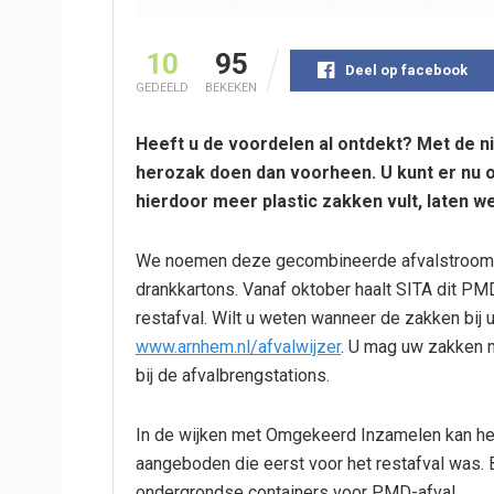
10
95
Deel op facebook
GEDEELD
BEKEKEN
Heeft u de voordelen al ontdekt?
Met de n
herozak doen dan voorheen. U kunt er nu o
hierdoor meer plastic zakken vult, laten w
We noemen deze gecombineerde afvalstroom P
drankkartons. Vanaf oktober haalt SITA dit PMD
restafval. Wilt u weten wanneer de zakken bij
www.arnhem.nl/afvalwijzer
. U mag uw zakken m
bij de afvalbrengstations.
In de wijken met Omgekeerd Inzamelen kan het 
aangeboden die eerst voor het restafval was
ondergrondse containers voor PMD-afval.