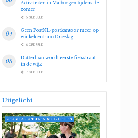
Activiteiten in Malburgen tijdens de
zomer
5 GEDEELD
Geen PostNL-postkantoor meer op
winkelcentrum Drieslag
6 GEDEELD
Dotterlaan wordt eerste fietsstraat
in de wijk
7 GEDEELD
Uitgelicht
JEUGD & JONGEREN ACTIVITEITEN