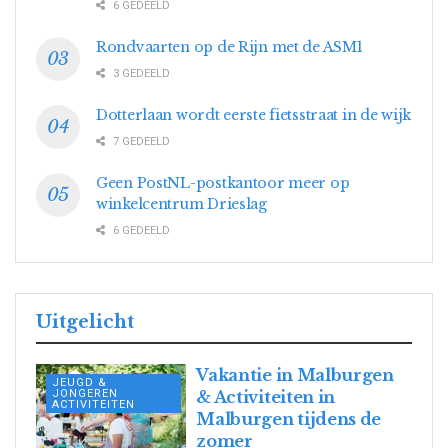
6 GEDEELD
Rondvaarten op de Rijn met de ASM1
3 GEDEELD
Dotterlaan wordt eerste fietsstraat in de wijk
7 GEDEELD
Geen PostNL-postkantoor meer op
winkelcentrum Drieslag
6 GEDEELD
Uitgelicht
Vakantie in Malburgen
JEUGD &
JONGEREN
& Activiteiten in
ACTIVITEITEN
Malburgen tijdens de
zomer