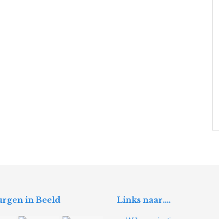
rgen in Beeld
Links naar….