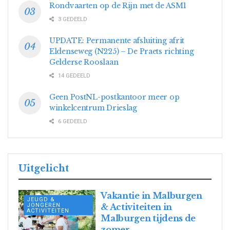
Rondvaarten op de Rijn met de ASM1
3 GEDEELD
UPDATE: Permanente afsluiting afrit
Eldenseweg (N225) – De Praets richting
Gelderse Rooslaan
14 GEDEELD
Geen PostNL-postkantoor meer op
winkelcentrum Drieslag
6 GEDEELD
Uitgelicht
Vakantie in Malburgen
JEUGD &
JONGEREN
& Activiteiten in
ACTIVITEITEN
Malburgen tijdens de
zomer