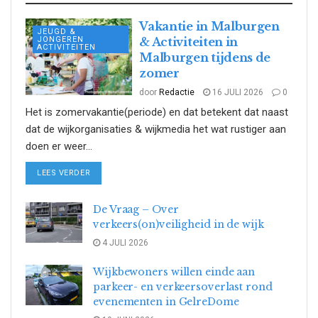
Vakantie in Malburgen
JEUGD &
JONGEREN
& Activiteiten in
ACTIVITEITEN
Malburgen tijdens de
zomer
door
Redactie
16 JULI 2026
0
Het is zomervakantie(periode) en dat betekent dat naast
dat de wijkorganisaties & wijkmedia het wat rustiger aan
doen er weer...
DETAILS
LEES VERDER
De Vraag – Over
verkeers(on)veiligheid in de wijk
4 JULI 2026
Wijkbewoners willen einde aan
parkeer- en verkeersoverlast rond
evenementen in GelreDome