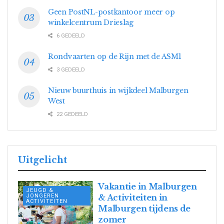
Geen PostNL-postkantoor meer op
winkelcentrum Drieslag
6 GEDEELD
Rondvaarten op de Rijn met de ASM1
3 GEDEELD
Nieuw buurthuis in wijkdeel Malburgen
West
22 GEDEELD
Uitgelicht
Vakantie in Malburgen
JEUGD &
JONGEREN
& Activiteiten in
ACTIVITEITEN
Malburgen tijdens de
zomer