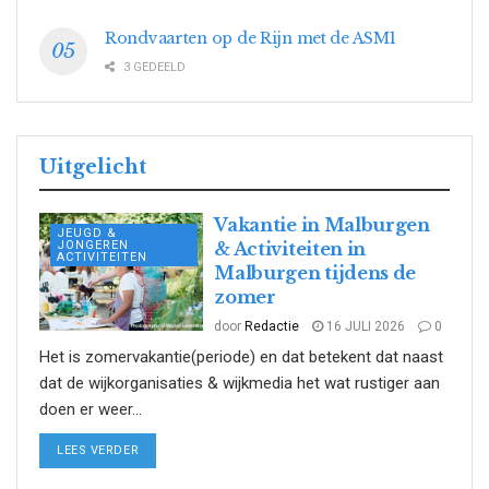
Rondvaarten op de Rijn met de ASM1
3 GEDEELD
Uitgelicht
Vakantie in Malburgen
JEUGD &
JONGEREN
& Activiteiten in
ACTIVITEITEN
Malburgen tijdens de
zomer
door
Redactie
16 JULI 2026
0
Het is zomervakantie(periode) en dat betekent dat naast
dat de wijkorganisaties & wijkmedia het wat rustiger aan
doen er weer...
DETAILS
LEES VERDER