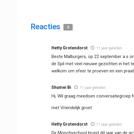
Reacties
3
Hetty Grotendorst
11 jaar geleden
Beste Malburgers, op 22 september a.s om
de Spil met veel nieuwe gezichten in het t
welkom om sfeer te proeven en een praat
Shumei Bi
11 jaar geleden
Hi, Wil graag meedoen conversatiegroep 
met Vriendelijk groet.
Hetty Grotendorst
11 jaar geleden
De Monchyschool bruist dit jaar van de ac