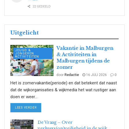
22 GEDEELD
Uitgelicht
Vakantie in Malburgen
JEUGD &
JONGEREN
& Activiteiten in
ACTIVITEITEN
Malburgen tijdens de
zomer
door
Redactie
16 JULI 2026
0
Het is zomervakantie(periode) en dat betekent dat naast
dat de wijkorganisaties & wijkmedia het wat rustiger aan
doen er weer...
DETAILS
LEES VERDER
De Vraag – Over
verkeers(on)veiligheid in de wijk