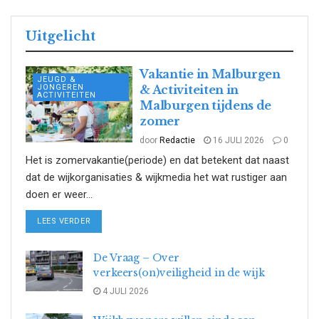
Uitgelicht
Vakantie in Malburgen
JEUGD &
JONGEREN
& Activiteiten in
ACTIVITEITEN
Malburgen tijdens de
zomer
door
Redactie
16 JULI 2026
0
Het is zomervakantie(periode) en dat betekent dat naast
dat de wijkorganisaties & wijkmedia het wat rustiger aan
doen er weer...
DETAILS
LEES VERDER
De Vraag – Over
verkeers(on)veiligheid in de wijk
4 JULI 2026