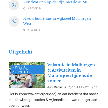
Rondvaarten op de Rijn met de ASM1
3 GEDEELD
Nieuw buurthuis in wijkdeel Malburgen
West
22 GEDEELD
Uitgelicht
Vakantie in Malburgen
JEUGD &
JONGEREN
& Activiteiten in
ACTIVITEITEN
Malburgen tijdens de
zomer
door
Redactie
16 JULI 2026
0
Het is zomervakantie(periode) en dat betekent dat naast
dat de wijkorganisaties & wijkmedia het wat rustiger aan
doen er weer...