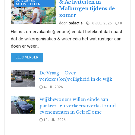
JONGEREN
& Activiteiten in
ACTIVITEITEN
Malburgen tijdens de
zomer
door
Redactie
16 JULI 2026
0
Het is zomervakantie(periode) en dat betekent dat naast
dat de wijkorganisaties & wijkmedia het wat rustiger aan
doen er weer...
DETAILS
LEES VERDER
De Vraag – Over
verkeers(on)veiligheid in de wijk
4 JULI 2026
Wijkbewoners willen einde aan
parkeer- en verkeersoverlast rond
evenementen in GelreDome
19 JUNI 2026