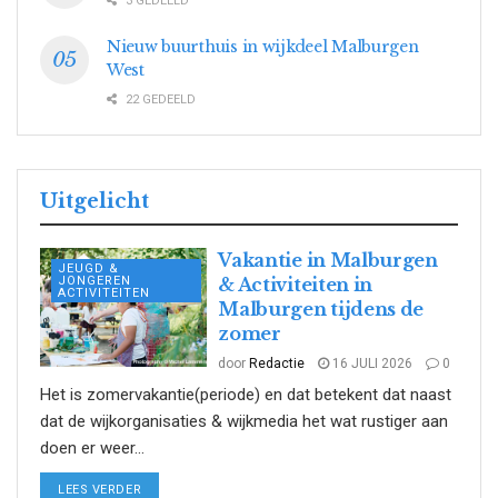
3 GEDEELD
Nieuw buurthuis in wijkdeel Malburgen
West
22 GEDEELD
Uitgelicht
Vakantie in Malburgen
JEUGD &
JONGEREN
& Activiteiten in
ACTIVITEITEN
Malburgen tijdens de
zomer
door
Redactie
16 JULI 2026
0
Het is zomervakantie(periode) en dat betekent dat naast
dat de wijkorganisaties & wijkmedia het wat rustiger aan
doen er weer...
DETAILS
LEES VERDER