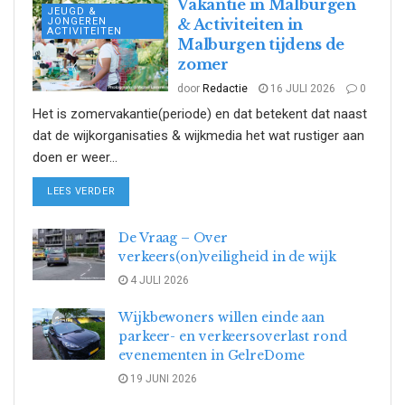
Vakantie in Malburgen
JEUGD &
JONGEREN
& Activiteiten in
ACTIVITEITEN
Malburgen tijdens de
zomer
door
Redactie
16 JULI 2026
0
Het is zomervakantie(periode) en dat betekent dat naast
dat de wijkorganisaties & wijkmedia het wat rustiger aan
doen er weer...
DETAILS
LEES VERDER
De Vraag – Over
verkeers(on)veiligheid in de wijk
4 JULI 2026
Wijkbewoners willen einde aan
parkeer- en verkeersoverlast rond
evenementen in GelreDome
19 JUNI 2026