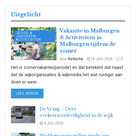
Uitgelicht
Vakantie in Malburgen
JEUGD &
JONGEREN
& Activiteiten in
ACTIVITEITEN
Malburgen tijdens de
zomer
door
Redactie
16 JULI 2026
0
Het is zomervakantie(periode) en dat betekent dat naast
dat de wijkorganisaties & wijkmedia het wat rustiger aan
doen er weer...
DETAILS
LEES VERDER
De Vraag – Over
verkeers(on)veiligheid in de wijk
4 JULI 2026
Wijkbewoners willen einde aan