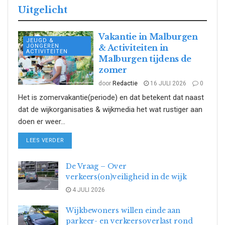
Uitgelicht
Vakantie in Malburgen
JEUGD &
JONGEREN
& Activiteiten in
ACTIVITEITEN
Malburgen tijdens de
zomer
door
Redactie
16 JULI 2026
0
Het is zomervakantie(periode) en dat betekent dat naast
dat de wijkorganisaties & wijkmedia het wat rustiger aan
doen er weer...
DETAILS
LEES VERDER
De Vraag – Over
verkeers(on)veiligheid in de wijk
4 JULI 2026
Wijkbewoners willen einde aan
parkeer- en verkeersoverlast rond