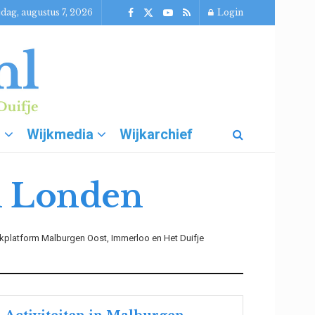
jdag, augustus 7, 2026
Login
g
Wijkmedia
Wijkarchief
an Londen
kplatform Malburgen Oost, Immerloo en Het Duifje