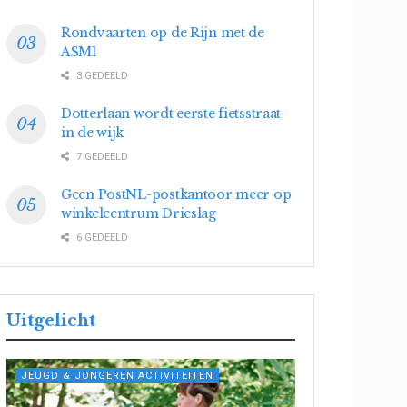
Rondvaarten op de Rijn met de
ASM1
3 GEDEELD
Dotterlaan wordt eerste fietsstraat
in de wijk
7 GEDEELD
Geen PostNL-postkantoor meer op
winkelcentrum Drieslag
6 GEDEELD
Uitgelicht
JEUGD & JONGEREN ACTIVITEITEN