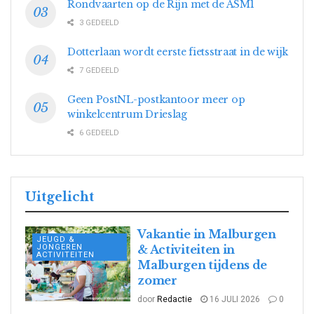
Rondvaarten op de Rijn met de ASM1
3 GEDEELD
Dotterlaan wordt eerste fietsstraat in de wijk
7 GEDEELD
Geen PostNL-postkantoor meer op
winkelcentrum Drieslag
6 GEDEELD
Uitgelicht
Vakantie in Malburgen
JEUGD &
JONGEREN
& Activiteiten in
ACTIVITEITEN
Malburgen tijdens de
zomer
door
Redactie
16 JULI 2026
0