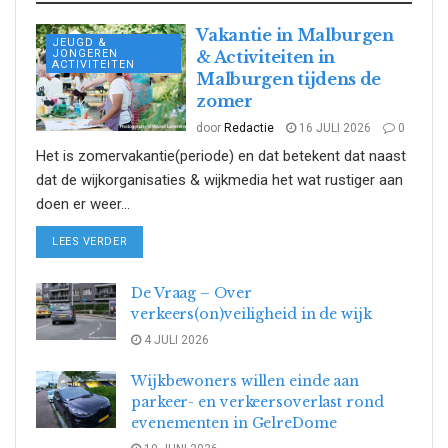
Vakantie in Malburgen
JEUGD &
JONGEREN
& Activiteiten in
ACTIVITEITEN
Malburgen tijdens de
zomer
door
Redactie
16 JULI 2026
0
Het is zomervakantie(periode) en dat betekent dat naast
dat de wijkorganisaties & wijkmedia het wat rustiger aan
doen er weer...
DETAILS
LEES VERDER
De Vraag – Over
verkeers(on)veiligheid in de wijk
4 JULI 2026
Wijkbewoners willen einde aan
parkeer- en verkeersoverlast rond
evenementen in GelreDome