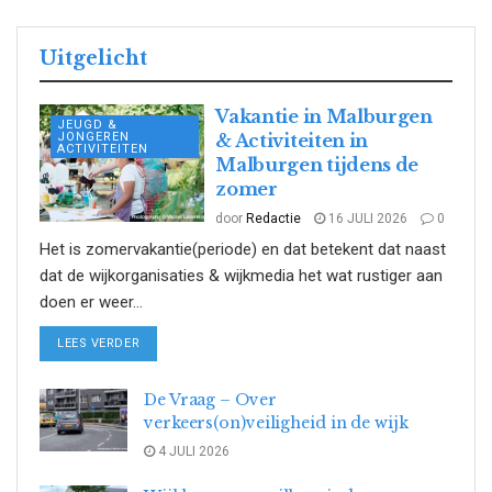
Uitgelicht
Vakantie in Malburgen
JEUGD &
JONGEREN
& Activiteiten in
ACTIVITEITEN
Malburgen tijdens de
zomer
door
Redactie
16 JULI 2026
0
Het is zomervakantie(periode) en dat betekent dat naast
dat de wijkorganisaties & wijkmedia het wat rustiger aan
doen er weer...
DETAILS
LEES VERDER
De Vraag – Over
verkeers(on)veiligheid in de wijk
4 JULI 2026