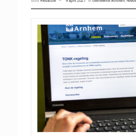
door
Redactie
9 april 2021
in
Gemeente Arnhem
,
Nieu