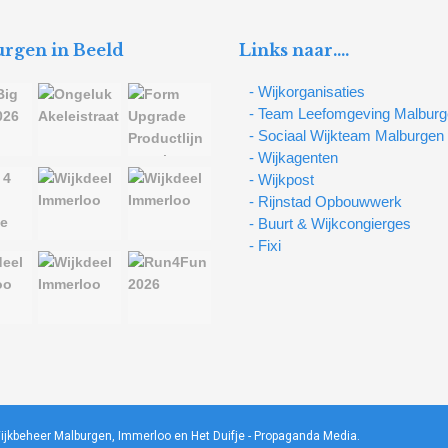
rgen in Beeld
Links naar….
- Wijkorganisaties
- Team Leefomgeving Malbur
- Sociaal Wijkteam Malburgen
- Wijkagenten
- Wijkpost
- Rijnstad Opbouwwerk
- Buurt & Wijkcongierges
- Fixi
ijkbeheer Malburgen, Immerloo en Het Duifje -
Propaganda Media
.