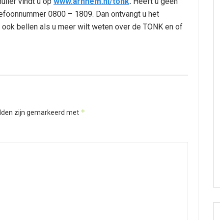
ulier vindt u op
www.arnhem.nl/tonk
.
Heeft u geen
elefoonnummer 0800 – 1809. Dan ontvangt u het
e ook bellen als u meer wilt weten over de TONK en of
*
elden zijn gemarkeerd met