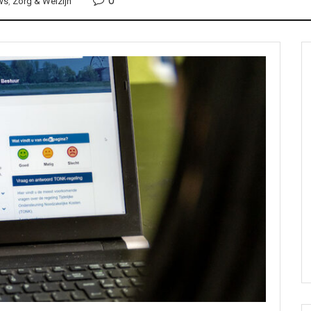
0
ws
,
Zorg & Welzijn