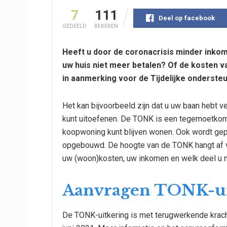
7
111
Deel op facebook
GEDEELD
BEKEKEN
Heeft u door de coronacrisis minder inko
uw huis niet meer betalen? Of de kosten va
in aanmerking voor de Tijdelijke onderste
Het kan bijvoorbeeld zijn dat u uw baan hebt v
kunt uitoefenen. De TONK is een tegemoetkomi
koopwoning kunt blijven wonen. Ook wordt ge
opgebouwd. De hoogte van de TONK hangt af va
uw (woon)kosten, uw inkomen en welk deel u no
Aanvragen TONK-ui
De TONK-uitkering is met terugwerkende kracht