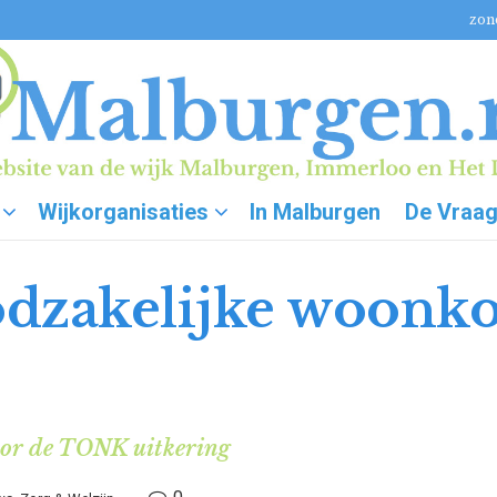
zon
Wijkorganisaties
In Malburgen
De Vraa
dzakelijke woonko
oor de TONK uitkering