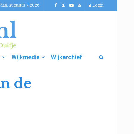
jdag, augustus 7, 2026
Login
g
Wijkmedia
Wijkarchief
an de