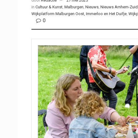
door
Redactie
27 mei 2025
in
Cultuur & Kunst
,
Malburgen
,
Nieuws
,
Nieuws Arnhem-Zuid
Wijkplatform Malburgen Oost, Immerloo en Het Duifje
,
Wijk
0